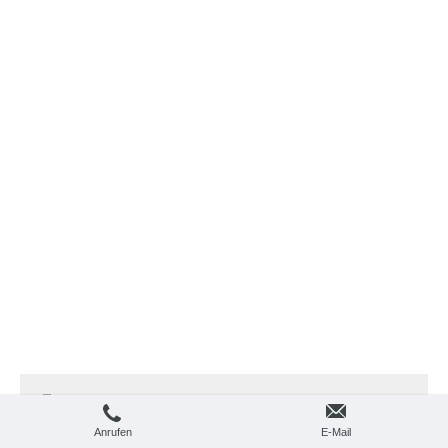
Login
Druckversion
|
Sitemap
Webansicht
© Physiotherapie Eugen Vorat / 2017
Anrufen
E-Mail